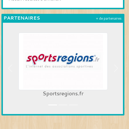
PARTENAIRES
+ de partenaires
Précedent
Suiva
Sportsregions.fr