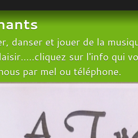
chants
, danser et jouer de la musiqu
aisir.....cliquez sur l'info qui
 nous par mel ou téléphone.