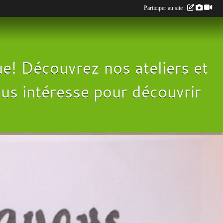
Participer au site :
e! Découvrez nos ateliers et
 vous intéresse pour découvrir