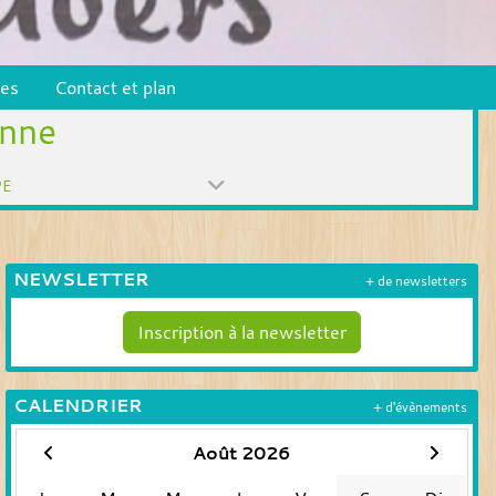
pes
Contact et plan
enne
PE
NEWSLETTER
+ de newsletters
Inscription à la newsletter
CALENDRIER
+ d'évènements
Août 2026