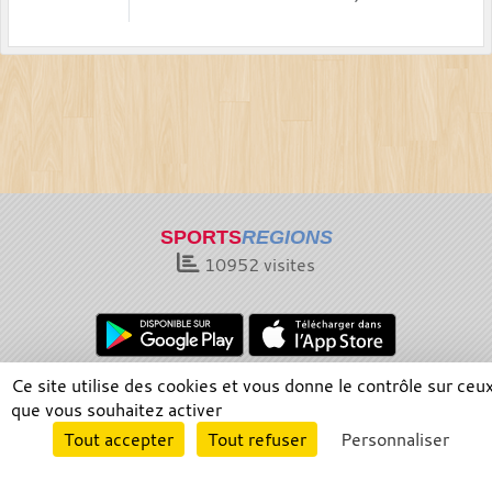
SPORTS
REGIONS
10952
visites
Ce site utilise des cookies et vous donne le contrôle sur ceu
Charte cookies
Gestion des cookies
que vous souhaitez activer
Informations légales
Signaler un contenu inapproprié
Envie de participer ?
Tout accepter
Tout refuser
Personnaliser
Connexion