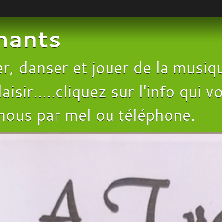
chants
, danser et jouer de la musiqu
aisir.....cliquez sur l'info qui
 nous par mel ou téléphone.