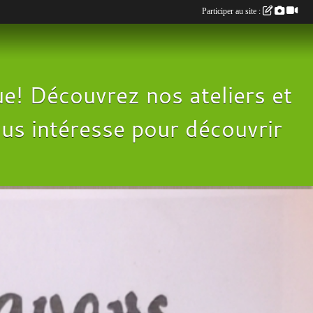
Participer au site :
e! Découvrez nos ateliers et
 vous intéresse pour découvrir