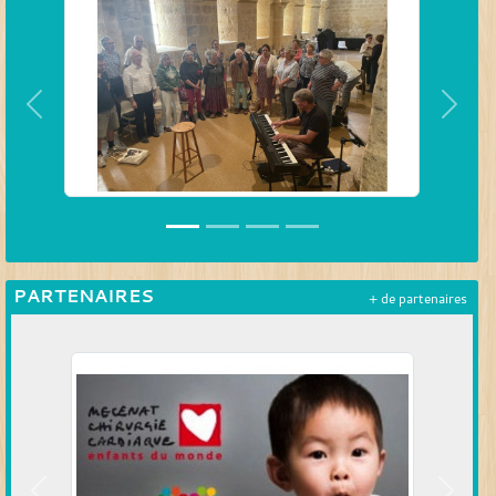
Précedent
Suiva
PARTENAIRES
+ de partenaires