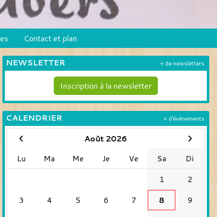
pes
Contact et plan
NEWSLETTER
+ de newsletters
Inscription à la newsletter
CALENDRIER
+ d'évènements
Août 2026
Lu
Ma
Me
Je
Ve
Sa
Di
1
2
3
4
5
6
7
8
9