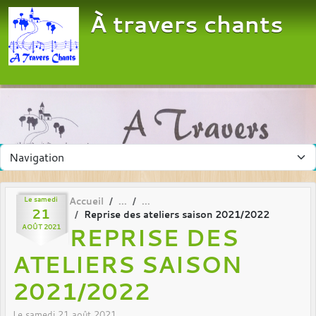
Panneau de gestion des cookies
À travers chants
Le
samedi
Accueil
21
Reprise des ateliers saison 2021/2022
REPRISE DES
AOÛT
2021
ATELIERS SAISON
2021/2022
Le
samedi
21
août
2021